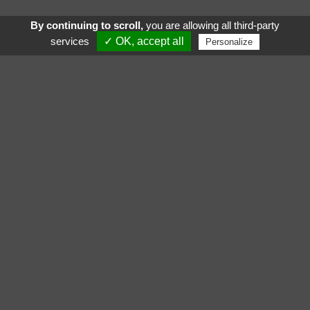
By continuing to scroll,
you are allowing all third-party
services
✓ OK, accept all
Personalize
Zobacz też:
Śledź nas na:
Gigamic
Akropolis
Znajdź sklep
Gigamic
Parc d’Activités des Garennes
Wspieraj na: